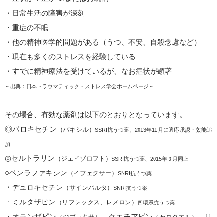
・日常生活の障害が深刻
・重症の不眠
・他の精神医学的問題がある（うつ、不安、自殺念慮など）
・現在も多くのストレスを経験している
・すでに精神療法を受けているが、なお症状が顕著
～出典：日本トラウマティック・ストレス学会ホームページ～
その場合、有効な薬剤は以下のとおりとなっています。
◎パロキセチン
（パキシル）
SSRI抗うつ薬、2013年11月に適応承認・効能追
加
◎セルトラリン
（ジェイゾロフト）
SSRI抗うつ薬、2015年３月同上
○ベンラファキシン
（イフェクサー）
SNRI抗うつ薬
・デュロキセチン
（サインバルタ）
SNRI抗うつ薬
・ミルタザピン
（リフレックス、レメロン）
四環系抗うつ薬
・オランザピン
、クエチアピン
、リ
（ジプレキサ）
（セロクエル）