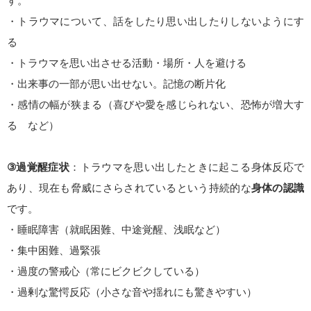
す。
・トラウマについて、話をしたり思い出したりしないようにす
る
・トラウマを思い出させる活動・場所・人を避ける
・出来事の一部が思い出せない。記憶の断片化
・感情の幅が狭まる（喜びや愛を感じられない、恐怖が増大す
る など）
③過覚醒症状
：トラウマを思い出したときに起こる身体反応で
あり、現在も脅威にさらされているという持続的な
身体の認識
です。
・睡眠障害（就眠困難、中途覚醒、浅眠など）
・集中困難、過緊張
・過度の警戒心（常にビクビクしている）
・過剰な驚愕反応（小さな音や揺れにも驚きやすい）