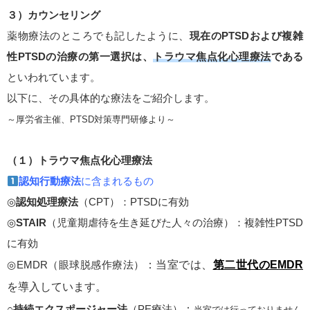
３）カウンセリング
薬物療法のところでも記したように、
現在のPTSDおよび複雑
性PTSDの治療の第一選択は、
トラウマ焦点化心理療法
である
といわれています。
以下に、その具体的な療法をご紹介します。
～厚労省主催、PTSD対策専門研修より～
（１）トラウマ焦点化心理療法
認知行動療法
に含まれるもの
◎
認知処理療法
（CPT）：PTSDに有効
◎
STAIR
（児童期虐待を生き延びた人々の治療）：複雑性PTSD
に有効
◎EMDR（眼球脱感作療法）
：当室では、
第二世代のEMDR
を導入しています。
○
持続エクスポージャー法
（PE療法）
：
当室では行っておりません