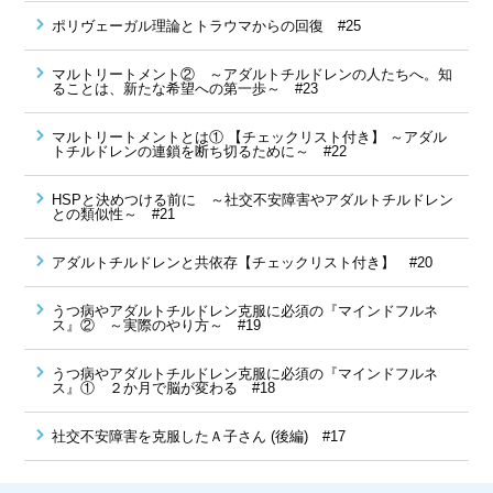
ポリヴェーガル理論とトラウマからの回復 #25
マルトリートメント② ～アダルトチルドレンの人たちへ。知
ることは、新たな希望への第一歩～ #23
マルトリートメントとは① 【チェックリスト付き】 ～アダル
トチルドレンの連鎖を断ち切るために～ #22
HSPと決めつける前に ～社交不安障害やアダルトチルドレン
との類似性～ #21
アダルトチルドレンと共依存【チェックリスト付き】 #20
うつ病やアダルトチルドレン克服に必須の『マインドフルネ
ス』② ～実際のやり方～ #19
うつ病やアダルトチルドレン克服に必須の『マインドフルネ
ス』① ２か月で脳が変わる #18
社交不安障害を克服したＡ子さん (後編) #17