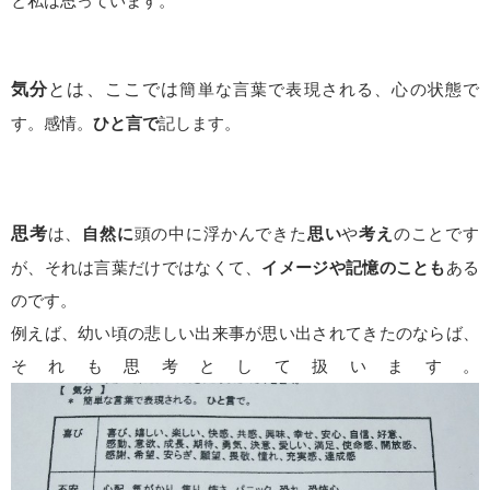
と私は思っています。
気分
とは、ここでは
簡単な言葉で表現される、心の状態で
す。感情。
ひと言で
記します。
思考
は、
自然に
頭の中に浮かんできた
思い
や
考え
のことです
が、それは言葉だけではなくて、
イメージや記憶のことも
ある
のです。
例えば、幼い頃の悲しい出来事が思い出されてきたのならば、
それも思考として扱います。