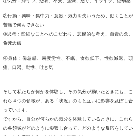
①気分：抑うつ、悲哀、不安、焦燥、怒り、イライラ、億劫感
②行動：興味・集中力・意欲・気力を失いうため、動くことが
苦痛で何もできない
③思考：些細なことへのこだわり、悲観的な考え、自責の念、
希死念慮
④身体：倦怠感、易疲労性、不眠、食欲低下、性欲減退、頭
痛、口渇、動悸、吐き気
そして私たちが何かを体験し、その気分が動いたときにも、こ
れら４つの領域が、ある「状況」のもと互いに影響を及ぼし合
っています。
ですから、自分が何らかの気分を体験しているときに、これら
の各領域がどのように影響し合って、どのような反応をしてい