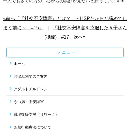
一人でも多くの方の、心からの笑顔が見たいと願っています❀
«前へ「『社交不安障害』とは？ ～HSPだからと諦めてし
まう前に～ #15」
｜
「社交不安障害を克服したＡ子さん
(後編) #17」次へ»
メニュー
ホーム
お悩み別でのご案内
アダルトチルドレン
うつ病・不安障害
職場復帰支援（リワーク）
認知行動療法について