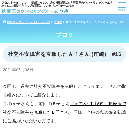
アダルトチルドレン、複雑性PTSD、認知行動療法は「秋葉原カウンセリングルームう
み」にご相談ください/秋葉原カウンセリングルームうみ
秋葉原カウンセリングルームうみ
>
ブログ
>
社交不安障害を克服したＡ子さん (前編) #16
ブログ
社交不安障害を克服したＡ子さん (前編) #16
2021年05月08日
今回も、過去に社交不安障害を克服したクライエントさんの取
り組みについてご紹介します。
このＡ子さんも、前回のＢ子さん
（☞#13～14認知行動療法で
社交不安障害を克服したＢ子さん）
同様、当時の私の論文執筆
にご協力いただいた方です。