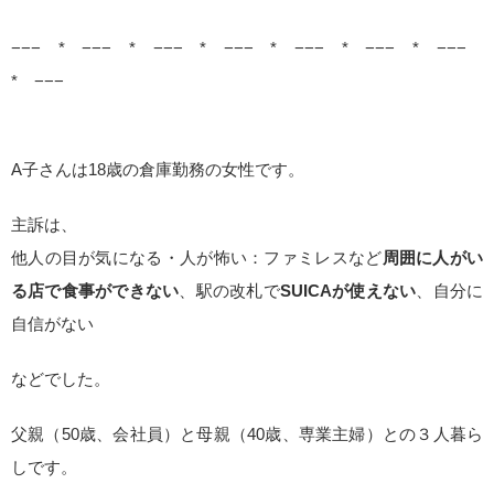
−−− * −−− * −−− * −−− * −−− * −−− * −−−
* −−−
A子さんは18歳の倉庫勤務の女性です。
主訴は、
他人の目が気になる・人が怖い：ファミレスなど
周囲に人がい
る店で食事ができない
、駅の改札で
SUICAが使えない
、自分に
自信がない
などでした。
父親（50歳、会社員）と母親（40歳、専業主婦）との３人暮ら
しです。