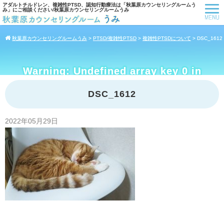
アダルトチルドレン、複雑性PTSD、認知行動療法は「秋葉原カウンセリングルームう
み」にご相談ください/秋葉原カウンセリングルームうみ
秋葉原カウンセリングルームうみ
>
PTSD/複雑性PTSD
>
複雑性PTSDについて
>
DSC_1612
Warning
: Undefined array key 0 in
/home/cmspropre/umi-
hearty.com/public_html/wp-
DSC_1612
content/themes/standard_black_cmspro
on line
18
2022年05月29日
Warning
: Attempt to read property
"cat_name" on null in
/home/cmspropre/umi-
hearty.com/public_html/wp-
content/themes/standard_black_cmspro
on line
18